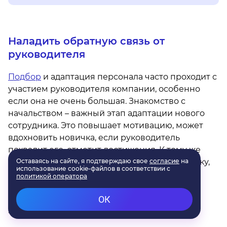
Наладить обратную связь от
руководителя
Подбор
и адаптация персонала часто проходит с
участием руководителя компании, особенно
если она не очень большая. Знакомство с
начальством – важный этап адаптации нового
сотрудника. Это повышает мотивацию, может
вдохновить новичка, если руководитель
похвалит его, отметит достижения. К тому же
новый сотрудник без обид воспримет критику,
если она поступит от самого авторитетного
человека компании, постарается быстро
исправлять ошибки и работать более
эффективно.