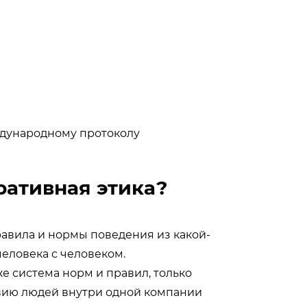
О
ждународному протоколу
ративная этика?
Нажи
авила и нормы поведения из какой-
согл
данн
еловека с человеком.
поли
же система норм и правил, только
твию людей внутри одной компании