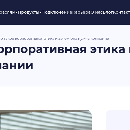
траслям
Продукты
Подключение
Карьера
О нас
Блог
Контак
то такое корпоративная этика и зачем она нужна компании
корпоративная этика 
пании