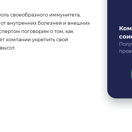
роль своеобразного иммунитета,
от внутренних болезней и внешних
Ком
кспертом поговорим о том, как
сои
ет компании укрепить свой
Полу
высот.
пров