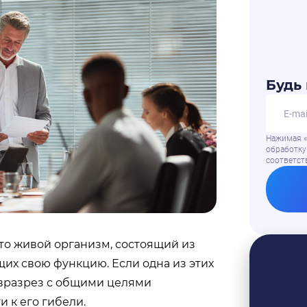
Будь 
Нажимая «
обработку
соответс
это живой организм, состоящий из
их свою функцию. Если одна из этих
 вразрез с общими целями
и к его гибели.