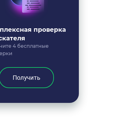
плексная проверка
скателя
чите 4 бесплатные
ерки
Получить