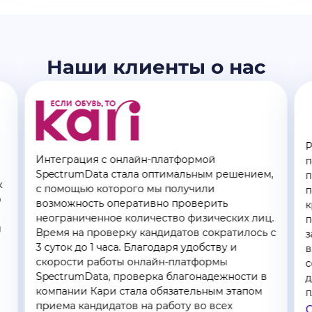
Наши клиенты о нас
Р
Интеграция с онлайн-платформой
п
SpectrumData стала оптимальным решением,
п
к
с помощью которого мы получили
п
о
возможность оперативно проверить
к
неограниченное количество физических лиц.
п
м
Время на проверку кандидатов сократилось с
з
3 суток до 1 часа. Благодаря удобству и
в
скорости работы онлайн-платформы
с
SpectrumData, проверка благонадежности в
д
компании Кари стала обязательным этапом
п
приема кандидатов на работу во всех