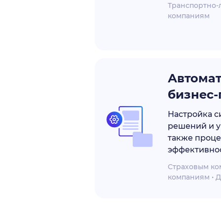
Транспортно-
компаниям
Автома
бизнес-
Настройка с
решений и у
также проц
эффективно
Страховым ком
компаниям • 