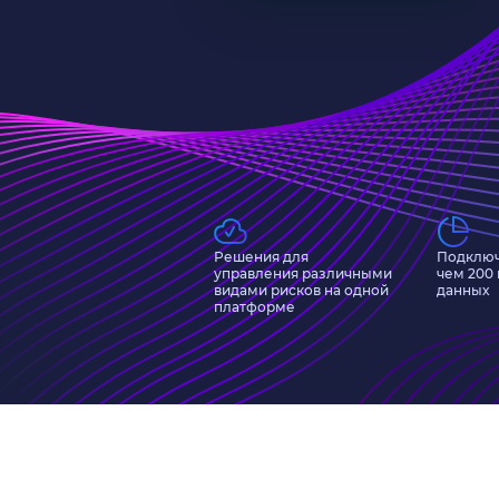
Решения для
Подключ
управления различными
чем 200
видами рисков на одной
данных
платформе