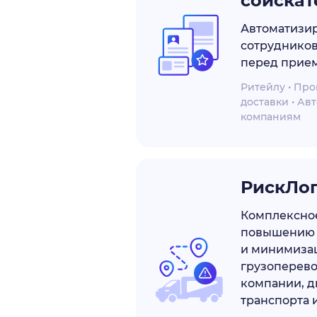
соискат
Автоматизи
сотрудников
перед прием
Ритейлу • Про
доставки • Ав
компаниям
РискЛо
Комплексно
повышению 
и минимиза
грузоперево
компании, д
транспорта 