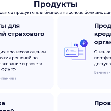
Продукты
овные продукты для бизнеса на основе больших да
ты для
Прод
й страхового
кред
орга
ия процессов оценки
Оценка 
нятия решений по
портфел
рахование и расчета
доступа
а ОСАГО
Банкам 
омпаниям
ка
Пров