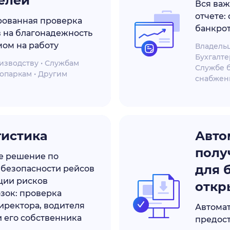
елей
Вся ва
отчете:
рованная проверка
банкрот
 на благонадежность
ом на работу
Владельц
Бухгалте
изводству • Службам
Службе б
топаркам • Другим
снабжени
гистика
Авто
полу
е решение по
для 
безопасности рейсов
ции рисков
откр
зок: проверка
иректора, водителя
Автомат
и его собственника
предос