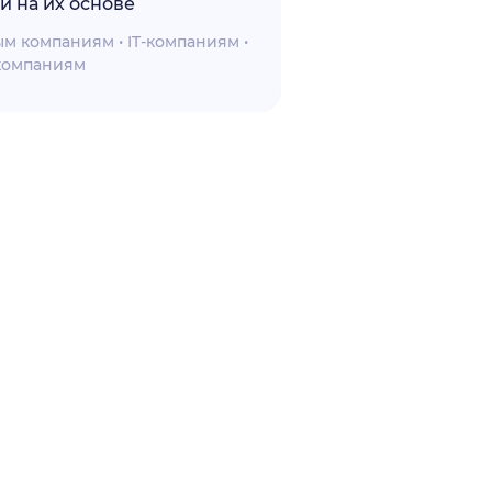
 на их основе
м компаниям • IT-компаниям •
компаниям