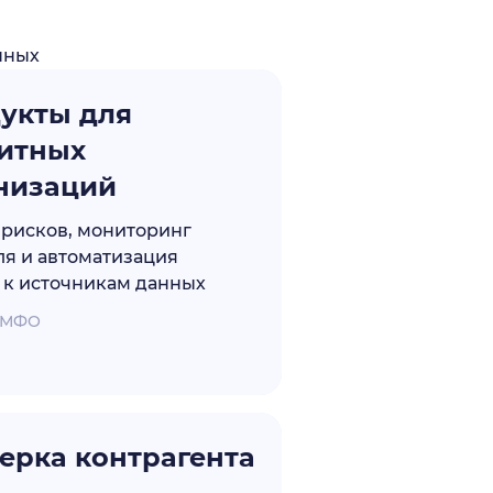
нных
укты для
итных
низаций
рисков, мониторинг
я и автоматизация
 к источникам данных
• МФО
ерка контрагента