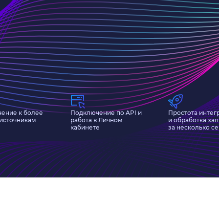
ение к более
Подключение по API и
Простота интег
 источникам
работа в Личном
и обработка за
кабинете
за несколько с