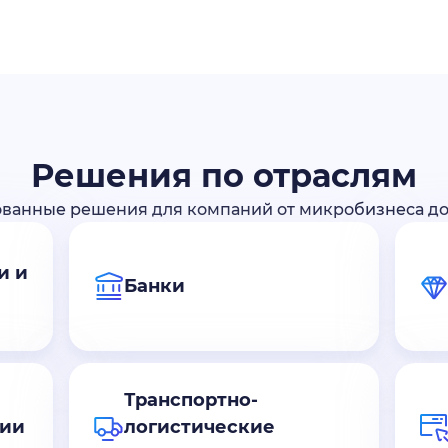
Решения по отраслям
ванные решения для компаний от микробизнеса д
и и
Банки
Транспортно-
нии
логистические