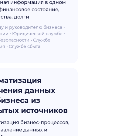
жная информация в одном
 финансовое состояние,
ства, долги
у и руководителю бизнеса •
рии • Юридической службе •
езопасности • Службе
я • Службе сбыта
матизация
чения данных
бизнеса из
ытых источников
изация бизнес-процессов,
тавление данных и