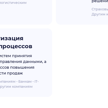
решений
логистическим
Cтраховы
Другим 
тизация
процессов
истем принятия
правления данными, а
ессов повышения
сти продаж
паниям • Банкам • IT-
Другим компаниям