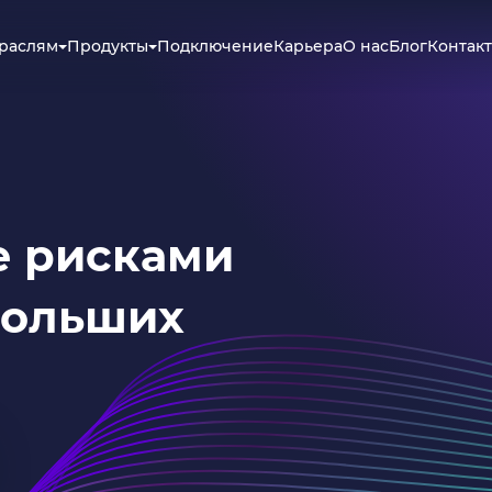
траслям
Продукты
Подключение
Карьера
О нас
Блог
Контак
е рисками
больших