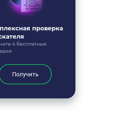
плексная проверка
скателя
чите 4 бесплатные
ерки
Получить