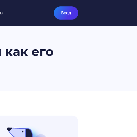
ты
Вход
 как его