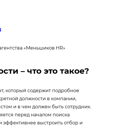
О
в
 агентства «Меньшиков HR»
ти – что это такое?
нт, который содержит подробное
Нажи
кретной должности в компании,
согл
данн
стом и в чем должен быть сотрудник.
поли
ляется перед началом поиска
 и эффективнее выстроить отбор и