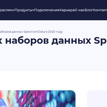
траслям
Продукты
Подключение
Карьера
О нас
Блог
Контак
наборов данных SpectrumData в 2020 году
х наборов данных S