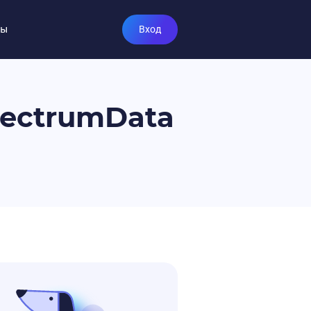
ты
Вход
pectrumData