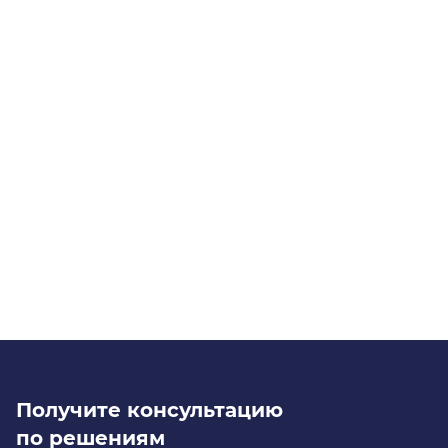
Нажимая «Отправить заявку», я даю
согласие
на
обработку персональных данных в соответствии с
политикой оператора
Отправить заявку
Получите консультацию
по решениям