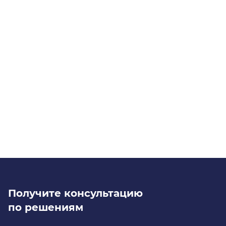
Нажимая «Отправить заявку», я даю
согласие
на
обработку персональных данных в соответствии с
политикой оператора
Отправить заявку
Получите консультацию
по решениям