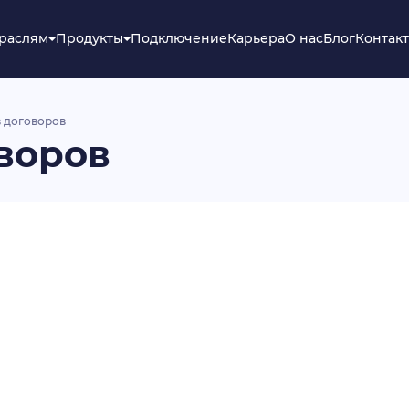
траслям
Продукты
Подключение
Карьера
О нас
Блог
Контак
 договоров
воров