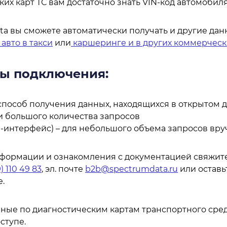
х карт ТС вам достаточно знать VIN-код автомобиля
a вы сможете автоматически получать и другие дан
авто в такси
или
каршеринге и в других коммерческ
ы подключения:
способ получения данных, находящихся в открытом 
и большого количества запросов
-интерфейс) – для небольшого объема запросов вру
формации и ознакомления с документацией свяжите
) 110 49 83
, эл. почте
b2b@spectrumdata.ru
или оставь
е.
ные по диагностическим картам транспортного сред
ступе.