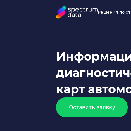
Решения по о
Информаци
диагностич
карт автом
Оставить заявку