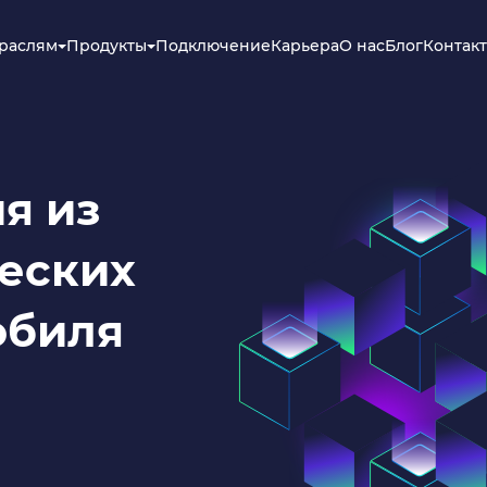
траслям
Продукты
Подключение
Карьера
О нас
Блог
Контак
я из
еских
обиля