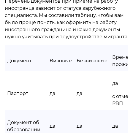
Перечень документов при приеме на работу
иностранца зависит от статуса зарубежного
специалиста. Мы составили таблицу, чтобы вам
было проще понять, как оформить на работу
иностранного гражданина и какие документы
нужно учитывать при трудоустройстве мигранта.
Времен
Документ
Визовые
Безвизовые
прожив
да
Паспорт
да
да
с отмет
РВП
Документ об
да
да
да
образовании