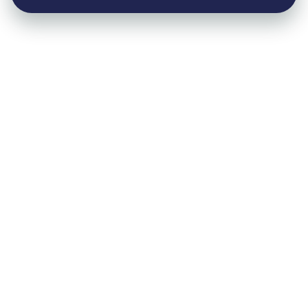
Оставьте заявку на консультацию
Нажимая «Отправить заявку», я даю
согласие
на
обработку персональных данных в соответствии с
политикой оператора